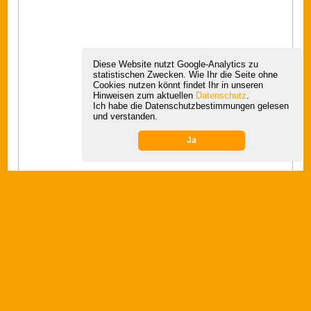
GRUPPENZWANG ADÈ.
Don't call it Gruppenreise! WYLDAWAY denkt Reisen neu:
Nachhaltigkeit, Individualität, Vielfalt und alles ohne
Gruppenzwang. Traveller zwischen 25 und 45 Jahren
erleben gemeinsame Abenteuer jenseits des Alltags. Und
maximale Flexibilität! Neben den Highlights des Landes
bieten die „Wyld Options“ die freie Auswahl, jede Reise nach
eigenen Vorlieben zu gestalten. Statt 24 h Gruppenzwang
entscheidet jeder selbst wieviel
Me-Time
und wieviel
We-
Time
er braucht.
REISEN ZUM FREESTYLEN.
Fast täglich kann zwischen verschiedenen Aktivitäten
gewählt werden. Adrenalinjunkies kommen beim Bungee-
Jumping und Canyoning auf ihre Kosten. Entspannung gibts
beim Day-off am Strand, während weiter draußen beim
Whale Watching keine Kinnlade oben bleibt. Wer weiß, was