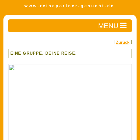
w w w . r e i s e p a r t n e r - g e s u c h t . d e
Home
I
I
Zurück
Reisepartner finden
Detailsuche
EINE GRUPPE. DEINE REISE.
Private Anzeige aufgeben
Reisen
Travel-Zone
Gewerbliche Anzeige aufgeben
Impressum/AGB
Datenschutz
FAQ