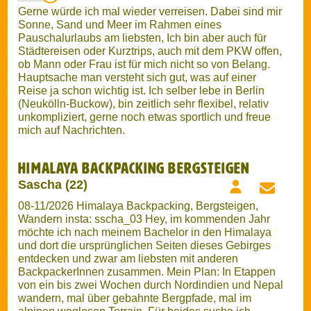
Pauschalurlaubs am liebsten, Ich bin aber auch für
Städtereisen oder Kurztrips, auch mit dem PKW offen,
ob Mann oder Frau ist für mich nicht so von Belang.
Hauptsache man versteht sich gut, was auf einer
Reise ja schon wichtig ist. Ich selber lebe in Berlin
(Neukölln-Buckow), bin zeitlich sehr flexibel, relativ
unkompliziert, gerne noch etwas sportlich und freue
mich auf Nachrichten.
Himalaya Backpacking Bergsteigen
Sascha (22)
08-11/2026 Himalaya Backpacking, Bergsteigen,
Wandern insta: sscha_03 Hey, im kommenden Jahr
möchte ich nach meinem Bachelor in den Himalaya
und dort die ursprünglichen Seiten dieses Gebirges
entdecken und zwar am liebsten mit anderen
BackpackerInnen zusammen. Mein Plan: In Etappen
von ein bis zwei Wochen durch Nordindien und Nepal
wandern, mal über gebahnte Bergpfade, mal im
alpinen weglosen Terrain. Für beides suche ich
PartnerInnen, Hochtourenerfahrung ist also nicht
unbedingt nötig.
...
mehr