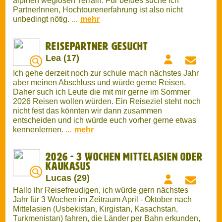
Reisepartner gesucht
Lea (17)
Ich gehe derzeit noch zur schule mach nächstes Jahr
aber meinen Abschluss und würde gerne Reisen.
Daher such ich Leute die mit mir gerne im Sommer
2026 Reisen wollen würden. Ein Reiseziel steht noch
nicht fest das könnten wir dann zusammen
entscheiden und ich würde euch vorher gerne etwas
kennenlernen.
...
mehr
2026 - 3 Wochen Mittelasien oder
Kaukasus
Lucas (29)
Hallo ihr Reisefreudigen, ich würde gern nächstes
Jahr für 3 Wochen im Zeitraum April - Oktober nach
Mittelasien (Usbekistan, Kirgistan, Kasachstan,
Turkmenistan) fahren, die Länder per Bahn erkunden,
interessante Städte und kulturelle Höhepunkte
bereisen, vielleicht auch etwas wandern und
entspannen. Als Alternative kann ich mir auch
Georgien und Armenien vorstellen, mit Anreise über
die Türkei per Zug oder das Schwarze Meer per Fähre