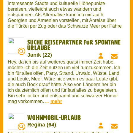
Suche Reisepartner für Spontane
Urlaube
Janik (22)
Hey, da ich bis auf weiteres quasi immer Zeit habe,
möchte ich die Zeit nutzen um viel rumzukommen. Ich
bin für alles offen, Party, Strand, Urwald, Wüste, Land
und Leute, Meer. Wäre nice wenn es paar Leute gibt,
die auch Bock drauf hätte. Also von Ländern her bin
ich da ziemlich offen und für fast alles zu begeistern.
Bin sehr locker und entspannt und schwarzer Humor
mag vorkommen.
...
mehr
Wohnmobil-Urlaub
Regina (64)
Ich suche einen männlichen urlaubsbeglleiter, der
alustchat, mitvLust hat, mit mi, einer sehr
unkomplizirten und lieben Frau und meinem
vvorhandenen Wohnmobil , Urlaub zu machen,das
Reiseziel könntenbwir absprechen,,ebenso die zeit,
ab 10.09.2025 geht caufcjedevfall,ende offen Iichfreue
michvüber zuschriften undvbeine tollevreise
...
mehr
Kultur der Philippinen erleben