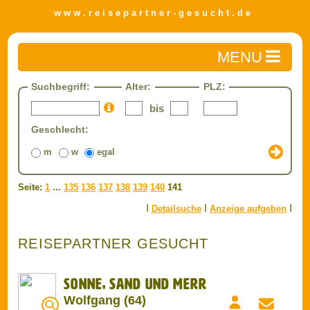
w w w . r e i s e p a r t n e r - g e s u c h t . d e
Home
Suchbegriff:
Alter:
PLZ:
Reisepartner finden
bis
Detailsuche
Geschlecht:
Private Anzeige aufgeben
m
w
egal
Reisen
Travel-Zone
Seite:
1
...
135
136
137
138
139
140
141
Gewerbliche Anzeige aufgeben
I
I
I
Detailsuche
Anzeige aufgeben
Impressum/AGB
Datenschutz
REISEPARTNER GESUCHT
FAQ
Sonne, Sand und Merr
Wolfgang (64)
Gerne würde ich mal wieder verreisen. Dabei sind mir
Sonne, Sand und Meer im Rahmen eines