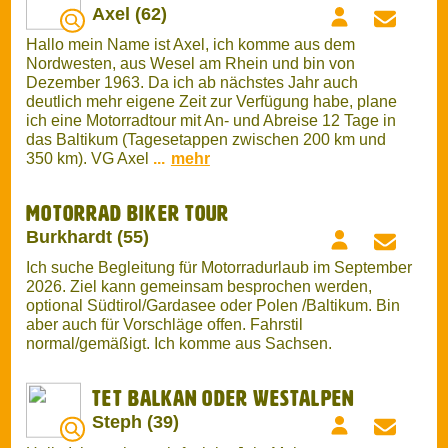
Nordwesten, aus Wesel am Rhein und bin von
Dezember 1963. Da ich ab nächstes Jahr auch
deutlich mehr eigene Zeit zur Verfügung habe, plane
ich eine Motorradtour mit An- und Abreise 12 Tage in
das Baltikum (Tagesetappen zwischen 200 km und
350 km). VG Axel
...
mehr
Motorrad Biker Tour
Burkhardt (55)
Ich suche Begleitung für Motorradurlaub im September
2026. Ziel kann gemeinsam besprochen werden,
optional Südtirol/Gardasee oder Polen /Baltikum. Bin
aber auch für Vorschläge offen. Fahrstil
normal/gemäßigt. Ich komme aus Sachsen.
TET Balkan oder Westalpen
Steph (39)
Hallo Ich mache mehrfach im Jahr Mehrtagestouren
mit dem Motorrad (900ccm Reiseenduro) über on- und
offroad Strecken. Auch wenn ich meist allein fahre,
freue ich mich über Mitfahrer auf einem eigenen
Motorrad. Mehr dazu auf der Detailseite…
...
mehr