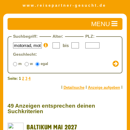
w w w . r e i s e p a r t n e r - g e s u c h t . d e
Home
Suchbegriff:
Alter:
PLZ:
Reisepartner finden
bis
Detailsuche
Geschlecht:
Private Anzeige aufgeben
m
w
egal
Reisen
Travel-Zone
Seite: 1
2
3
4
Gewerbliche Anzeige aufgeben
I
I
I
Detailsuche
Anzeige aufgeben
Impressum/AGB
Datenschutz
49 Anzeigen entsprechen deinen
FAQ
Suchkriterien
Baltikum Mai 2027
Axel (62)
Hallo mein Name ist Axel, ich komme aus dem