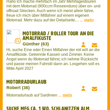
Motorrad / Roller Tour an die
Amalfiküste
Günther (63)
Hi, suche Eine oder Einen Mitfahrer der mit will an die
Amalfiküste. Getrennte Kassen und Zimmer. Keine
Angst wenn du Motorrad fährst, ich nehme Rücksicht
und passe meinen Fahrstil dann an. Losgehen soll es
Mitte April 2027
Motorradurlaub
Robert (36)
Motorradurlaub auf Sardinien
...
mehr
Suche MFG ca. 1 Wo. Schlanitzen Alm
August
Stephan (59)
Hallo, ich würde im Zeitraum zweite bis vierte
Augustwoche gerne eine gute Woche in das Gebiet
Schlanitzen Alm / Nassfeld fahren. Suche dazu MFG
(Kostenbeteiligung). Mehr auf der Detailseite.
...
mehr