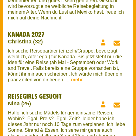
Christina (32)
Ich suche Reisepartner (einzeln/Gruppe, bevorzugt
weiblich, Alter egal) für Kanada. Bis jetzt steht nur die
Idee für eine Reise (ab Mai - September) oder Work
and Travel. Falls bereits eine Gruppe vorhanden ist,
könnt ihr mir auch schreiben. Ich würde mich über ein
paar Zeilen von dir freuen.
...
mehr
Reisegirls gesucht
Nina (25)
Hallo, ich suche Mädels für gemeinsame Reisen.
Wohin?- Egal, Preis? -Egal. Zeit?- leider habe ich
dieses Jahr nur noch 10 Tage zum verplanen. Ich liebe
Sonne, Strand & Essen. Ich sehe mir gerne auch
etwas an oder chille am Strand/Pool und shoppen.
Auch wäre ich bereit für Wanderungen oder Sport.
Party ist aber nicht so meins! Wenn du auch Lust aufs
Reisen hast gerne auch zukünftig öfter dann melde
dich gerne per Insta oder Email ich freue mich
Instagram: Ninzzle.travel
Traveltrip nach Spanien/Portugal im
Camper