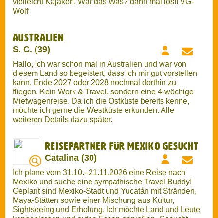
S. C. (39)
Hallo, ich war schon mal in Australien und war von
diesem Land so begeistert, dass ich mir gut vorstellen
kann, Ende 2027 oder 2028 nochmal dorthin zu
fliegen. Kein Work & Travel, sondern eine 4-wöchige
Mietwagenreise. Da ich die Ostküste bereits kenne,
möchte ich gerne die Westküste erkunden. Alle
weiteren Details dazu später.
Reisepartner für Mexiko gesucht
Catalina (30)
Ich plane vom 31.10.–21.11.2026 eine Reise nach
Mexiko und suche eine sympathische Travel Buddy!
Geplant sind Mexiko-Stadt und Yucatán mit Stränden,
Maya-Stätten sowie einer Mischung aus Kultur,
Sightseeing und Erholung. Ich möchte Land und Leute
kennenlernen und gutes Essen genießen. Gesucht
wird bevorzugt eine weibliche Reisebegleitung in
meinem Alter. Wenn du Lust auf Mexiko hast, freue ich
mich auf deine Nachricht!
Kanada 2027