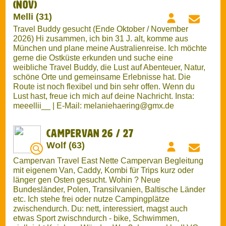
Travel Buddy gesucht (Ende Oktober / November
2026) Hi zusammen, ich bin 31 J. alt, komme aus
München und plane meine Australienreise. Ich möchte
gerne die Ostküste erkunden und suche eine
weibliche Travel Buddy, die Lust auf Abenteuer, Natur,
schöne Orte und gemeinsame Erlebnisse hat. Die
Route ist noch flexibel und bin sehr offen. Wenn du
Lust hast, freue ich mich auf deine Nachricht. Insta:
meeellii__ | E-Mail: melaniehaering@gmx.de
Campervan 26 / 27
Wolf (63)
Campervan Travel East Nette Campervan Begleitung
mit eigenem Van, Caddy, Kombi für Trips kurz oder
länger gen Osten gesucht. Wohin ? Neue
Bundesländer, Polen, Transilvanien, Baltische Länder
etc. Ich stehe frei oder nutze Campingplätze
zwischendurch. Du: nett, interessiert, magst auch
etwas Sport zwischndurch - bike, Schwimmen,
vielleicht Kajaken. Wär das Was? dann mal los!! VG-
Wolf
Australien