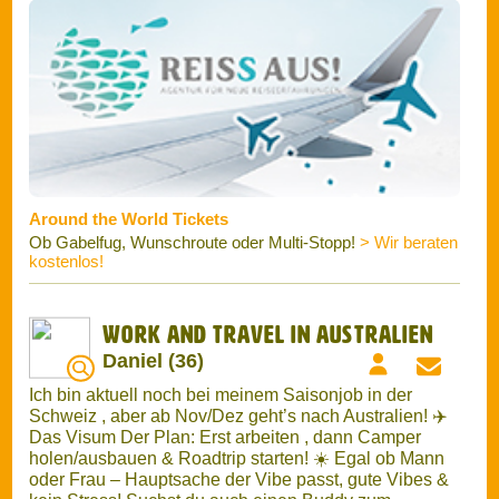
kostenlos!
Work and Travel in Australien
Daniel (36)
Ich bin aktuell noch bei meinem Saisonjob in der
Schweiz , aber ab Nov/Dez geht’s nach Australien! ✈️
Das Visum ​Der Plan: Erst arbeiten , dann Camper
holen/ausbauen & Roadtrip starten! ☀️ ​Egal ob Mann
oder Frau – Hauptsache der Vibe passt, gute Vibes &
kein Stress! Suchst du auch einen Buddy zum
Arbeiten oder Reisen? ​Mehr Infos findest du auf
meiner Detail-Seite oder schreib mir auf Insta:
daniel_h_90x
...
mehr
Work & Travel Australien
November 2026
Lucia (20)
Heyy ich heiße Lucia, bin 20 Jahre alt und suche für
Work & Travel in Australien (November 2026) noch ein
Travel-Buddy ☺️ Angesetzt sind ca. 6 Monate (plus
minus je nachdem wie lange es mich hält) In der Zeit
möchte ich gerne Ost-, West-, und Nord Australien