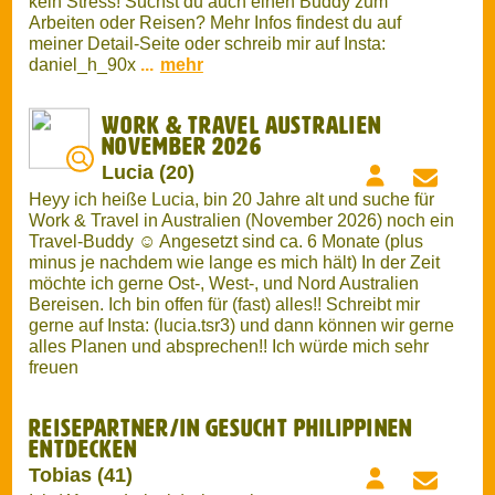
Bereisen. Ich bin offen für (fast) alles!! Schreibt mir
gerne auf Insta: (lucia.tsr3) und dann können wir gerne
alles Planen und absprechen!! Ich würde mich sehr
freuen
Reisepartner/in gesucht Philippinen
entdecken
Tobias (41)
Ich (41, aus Leipzig) plane eine entspannte
Erkundungstour. Kein Partyurlaub, sondern „Slow
Travel“: Alltag und Leben vor Ort kennenlernen (gern
Regionen mit gutem Englisch wie Dumaguete oder
Bohol). Suche eine unkomplizierte Begleitung (ca. 30–
55 J.) für Ausflüge und gute Gespräche. Eigene Wege
tagsüber sind völlig okay! Passt zu deinem Reisestil?
Dann melde dich gern! LG, Tobias
Suche Travel Buddy
Peter (46)
Ich reise sehr gern, aber nicht allein. Wenn ihr
Vorschläge habt, immer her damit! Ich bin vielseitig
unterwegs – sei es in der Natur zu Land und Wasser
oder auch bei Städtereisen. Ob Wanderungen in den