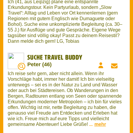
Bergen, Radtouren entlang von Seen oder spannende
Erkundungen moderner Metropolen – ich bin für vieles
offen. Wichtig ist mir, nette Begleitung zu haben, die
genauso viel Freude am Entdecken und Erleben hat
wie ich. Freue mich auf eure Tipps und vielleicht
gemeinsame Abenteuer! Liebe Grüße!
...
mehr
Australien Westküste
Julia (33)
Ich plane 2027 für ca. 2 Monate nach Australien zu
reisen, zwischen März–Juni (wie es passt). Für einen
Camper-Roadtrip von Perth nach Broome suche ich
einen weiblichen Travel Buddy. Mir geht es um Natur,
Freiheit und gemeinsame Erlebnisse, nicht ums
Kostenteilen. Daher ist mir wichtig, dass wir uns
vorher persönlich oder per Videocall kennenlernen,
um zu schauen ob wir uns den Roadtrip zusammen
vorstellen können. Wenn das für dich genauso gut
klingt und du Bock drauf hast, dann melde dich :)
Australien- Buddy gesucht
Frank (57)