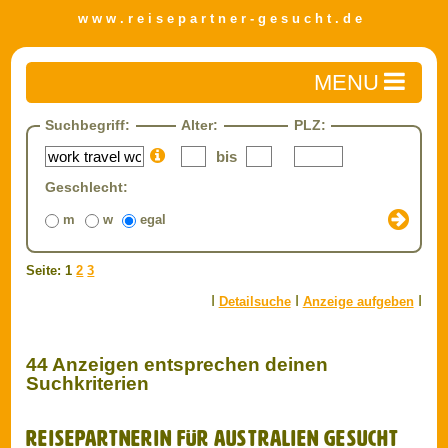
w w w . r e i s e p a r t n e r - g e s u c h t . d e
Home
Suchbegriff:
Alter:
PLZ:
Reisepartner finden
bis
Detailsuche
Geschlecht:
Private Anzeige aufgeben
m
w
egal
Reisen
Travel-Zone
Seite: 1
2
3
Gewerbliche Anzeige aufgeben
I
I
I
Detailsuche
Anzeige aufgeben
Impressum/AGB
Datenschutz
44 Anzeigen entsprechen deinen
FAQ
Suchkriterien
Reisepartnerin für Australien gesucht
(Nov)
Melli (31)