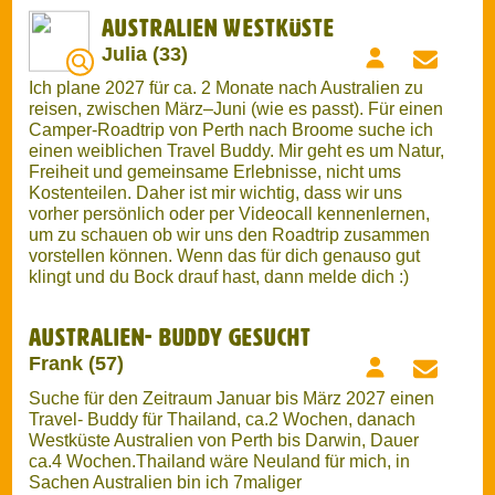
Suche für den Zeitraum Januar bis März 2027 einen
Travel- Buddy für Thailand, ca.2 Wochen, danach
Westküste Australien von Perth bis Darwin, Dauer
ca.4 Wochen.Thailand wäre Neuland für mich, in
Sachen Australien bin ich 7maliger
Wiederholungstäter. Unterkunft Hostels und Hostels,
Mobilität in Australien per Bus mit entsprechenden
Stops. Bewege mich gerne, normales,Fitnesslevel
wäre somit wünschenswert. Alles weitere nach
Absprache. Melde Dich gerne bei ernsthaftem
Interesse!!!
Travel Buddy
Isabelle (26)
Hii, ich bin 26 und suche Mädels in meinem Alter, die
genauso reiselustig sind wie ich. Ich habe eine lange
Bucket List und suche jemanden, der ähnliche
Reiseziele und Vorstellungen hat. Ob Roadtrip,
Backpacking, Wandern, Aktivurlaub oder Städtetrips –
ich probiere gerne Neues aus und möchte möglichst
viel erleben. Luxus ist mir dabei nicht wichtig. Wenn
du ähnlich tickst, freue ich mich auf deine Nachricht.
...
mehr