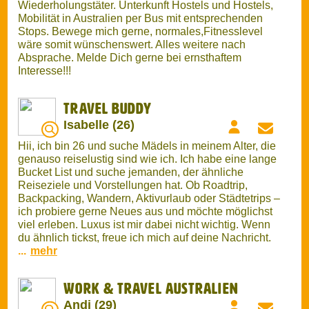
Work & travel Australien
Andi (29)
Hallo zusammen, anfang Oktober werde ich meine
einjährige work and travel Reise in Australien
antreten. Ich möchte mir in Sydney ( Startpunkt ) ein
Auto kaufen provisorisch zum camper umbauen und
dann die Ostküste bereisen. Mit all ihren
Sehenswürdigkeiten. Ich bin eine sehr ruhige Person
und es soll einfach mal eine Art Lebenspause sein.
Keine Party o.Ä. Wenn du Interesse hast dann melde
dich gerne. grüsse andi
Anzeige