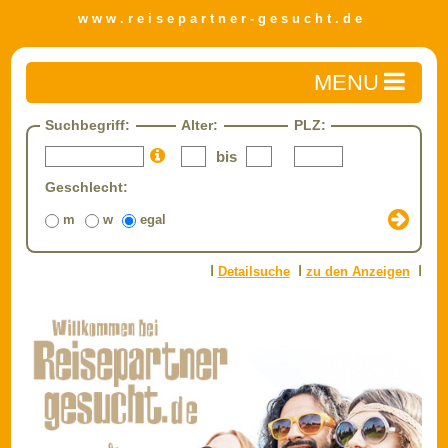
w w w . r e i s e p a r t n e r - g e s u c h t . d e
Home
Suchbegriff:
Alter:
PLZ:
Reisepartner finden
bis
Detailsuche
Geschlecht:
Private Anzeige aufgeben
m
w
egal
Reisen
Travel-Zone
I
I
I
Detailsuche
zu den Anzeigen
Gewerbliche Anzeige aufgeben
Impressum/AGB
Datenschutz
FAQ