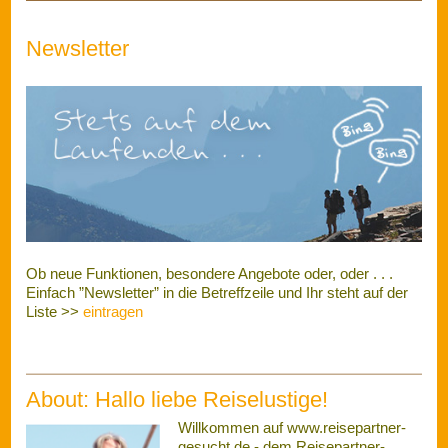
Klassiker - seit 1999 kostenlos für
euch online. Hier findet ihr
Gleichgesinnte für Urlaub und
Freizeit. Ohne Anmeldung, ohne
Kosten. An dieser Stelle wird es
vielleicht bald ein Editorial geben. Die
Welt und die Art des Reisens
scheinen im Umbruch, genug Anlass also für neue
Sichtweisen und Hintergründiges. Wer uns dabei mit Rat und
Tat oder eigenen Ideen unterstützen will, ist damit stets
willkommen. Jetzt aber: Schöne Urlaubstage, nette Begleiter
und viel Erholung! Lenny (Webmaster) >>
Feedback
L i n k s
Auswärtiges Amt
Spezifische Länder-Informationen, Reisewarnungen und
Einreisebestimmungen >>
go
Willkommen in New York
Einheimische zeigen Euch kostenlos den Großstadtjungel.
Eine tolle Initiative New Yorker Bürger, Touristen ihre Stadt
näher zu bringen >>
go