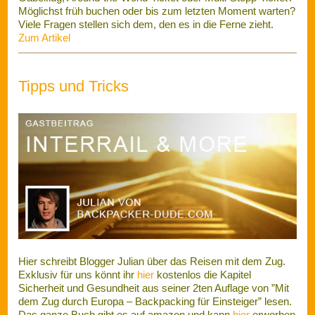
Hier schreibt Blogger Julian über das Reisen mit dem Zug.
Exklusiv für uns könnt ihr
hier
kostenlos die Kapitel
Sicherheit und Gesundheit aus seiner 2ten Auflage von ”Mit
dem Zug durch Europa – Backpacking für Einsteiger” lesen.
Das ganze Buch gibt es auf amazon und kann
hier
erworben
werden.
Vorangegangene Themen waren: Schweden als Reiseland
für Backpacker:
Zum Artikel
Und wie man auf Reisen mit 12 Tipps Zeit und Geld sparen
kann.
Zum Artikel
Top oder Flop: Eure Erfahrungen sind
gefragt!
Wie ist es euch ergangen? Habt ihr
euch gefunden? Kam es zu einem
gemeinsamen Urlaub? Wurde
daraus eine Freundschaft fürs
Leben? Oder Horror pur? Schreibt
uns eure Erfahrungen, Eindrücke,
Anmerkungen - die guten wie die
schlechten. Aber auch Tipps und